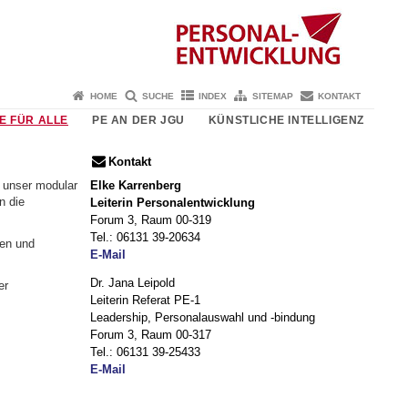
HOME
SUCHE
INDEX
SITEMAP
KONTAKT
E FÜR ALLE
PE AN DER JGU
KÜNSTLICHE INTELLIGENZ
Kontakt
Elke Karrenberg
 unser modular
n die
Leiterin Personalentwicklung
Forum 3, Raum 00-319
Tel.: 06131 39-20634
ren und
E-Mail
Dr. Jana Leipold
er
Leiterin Referat PE-1
Leadership, Personalauswahl und -bindung
Forum 3, Raum 00-317
Tel.: 06131 39-25433
E-Mail