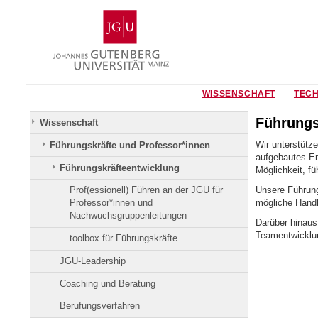
Zum
Johannes
Inhalt
Gutenberg-
springen
Universität
Mainz
WISSENSCHAFT
TECH
Führungs
Wissenschaft
Wir unterstütz
Führungskräfte und Professor*innen
aufgebautes En
Führungskräfteentwicklung
Möglichkeit, fü
Unsere Führungs
Prof(essionell) Führen an der JGU für
mögliche Handl
Professor*innen und
Nachwuchsgruppenleitungen
Darüber hinaus
Teamentwicklu
toolbox für Führungskräfte
JGU-Leadership
Coaching und Beratung
Berufungsverfahren