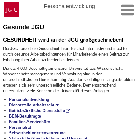
Zum
Johannes
Personalentwicklung
Inhalt
Gutenberg-
springen
Universität
Mainz
Gesunde JGU
GESUNDHEIT wird an der JGU großgeschrieben!
Die JGU fördert die Gesundheit ihrer Beschäftigten aktiv und möchte
durch gesunde Arbeitsbedingungen für Mitarbeitende einen Beitrag zur
Erhöhung ihrer Arbeitszufriedenheit leisten.
Die ca. 4.000 Beschäftigten unserer Universität aus Wissenschaft,
Wissenschaftsmanagement und Verwaltung sind in den
unterschiedlichsten Bereichen tätig. Aus den vielfältigen Tätigkeitsfeldern
ergeben sich sehr unterschiedliche Bedarfe. Dementsprechend
unterstützen viele Bereiche der Universität dieses Anliegen:
Personalentwicklung
Dienststelle Arbeitsschutz
Betriebsärztliche Dienststelle
BEM-Beauftragte
Familien-Servicebüro
Personalrat
Schwerbehindertenvertretung
Stabsstelle Gleichstellung und Diversität