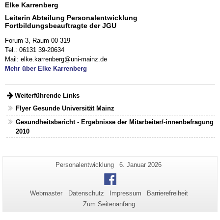
Elke Karrenberg
Leiterin Abteilung Personalentwicklung
Fortbildungsbeauftragte der JGU
Forum 3, Raum 00-319
Tel.: 06131 39-20634
Mail: elke.karrenberg@uni-mainz.de
Mehr über Elke Karrenberg
Weiterführende Links
Flyer Gesunde Universität Mainz
Gesundheitsbericht - Ergebnisse der Mitarbeiter/-innenbefragung
2010
Zusätzliche
Seiten-
Letzte
Personalentwicklung
6. Januar 2026
Name:
Aktualisierung:
Informationen
Facebook
zu
Webmaster
Datenschutz
Impressum
Barrierefreiheit
dieser
Zum Seitenanfang
Seite