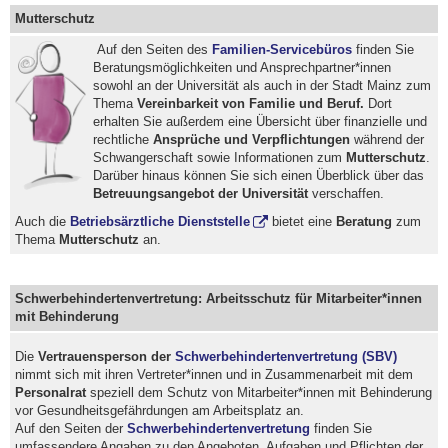
Mutterschutz
Auf den Seiten des
Familien-Servicebüros
finden Sie
Beratungsmöglichkeiten und Ansprechpartner*innen
sowohl an der Universität als auch in der Stadt Mainz zum
Thema
Vereinbarkeit von Familie und Beruf.
Dort
erhalten Sie außerdem eine Übersicht über finanzielle und
rechtliche
Ansprüche und Verpflichtungen
während der
Schwangerschaft sowie Informationen zum
Mutterschutz
.
Darüber hinaus können Sie sich einen Überblick über das
Betreuungsangebot der Universität
verschaffen.
Auch die
Betriebsärztliche Dienststelle
bietet eine
Beratung
zum
Thema
Mutterschutz
an.
Schwerbehindertenvertretung: Arbeitsschutz für Mitarbeiter*innen
mit Behinderung
Die
Vertrauensperson der
Schwerbehindertenvertretung (SBV)
nimmt sich mit ihren Vertreter*innen und in Zusammenarbeit mit dem
Personalrat
speziell dem Schutz von Mitarbeiter*innen mit Behinderung
vor Gesundheitsgefährdungen am Arbeitsplatz an.
Auf den Seiten der
Schwerbehindertenvertretung
finden Sie
umfassendere Angaben zu den Angeboten, Aufgaben und Pflichten der