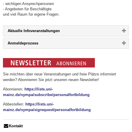
- wichtigen Ansprechpersonen
- Angeboten für Beschäftigte
und viel Raum für eigene Fragen.
Bitte
Aktuelle Infoveranstaltungen
Button
klicken,
Bitte
Anmeldeprozess
um
Button
Inhalt
klicken,
zu
um
erweitern
Inhalt
bzw.
zu
zu
erweitern
reduzieren
bzw.
Sie möchten über neue Veranstaltungen und freie Plätze informiert
zu
werden? Abonnieren Sie jetzt unseren neuen Newsletter!
reduzieren
Abonnieren:
https://lists.uni-
mainz.de/sympa/subscribe/personalfortbildung
Abbestellen:
https://lists.uni-
mainz.de/sympa/sigrequest/personalfortbildung
Kontakt