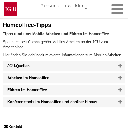
Zum
Johannes
Personalentwicklung
Inhalt
Gutenberg-
springen
Universität
Mainz
Homeoffice-Tipps
Tipps rund ums Mobile Arbeiten und Führen im Homeoffice
Spätestes seit Corona gehört Mobiles Arbeiten an der JGU zum
Arbeitsalltag.
Hier finden Sie gebündelt relevante Informationen zum Mobilen Arbeiten.
Bitte
JGU-Quellen
Button
klicken,
Bitte
Arbeiten im Homeoffice
um
Button
Inhalt
klicken,
zu
Bitte
Führen im Homeoffice
um
erweitern
Button
Inhalt
bzw.
klicken,
zu
zu
Bitte
Konferenztools im Homeoffice und darüber hinaus
um
erweitern
reduzieren
Button
Inhalt
bzw.
klicken,
zu
zu
um
erweitern
reduzieren
Inhalt
bzw.
zu
zu
Kontakt
erweitern