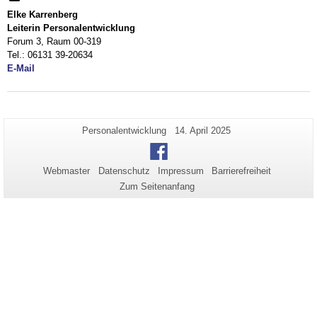
reduzieren
bzw.
Elke Karrenberg
zu
Leiterin Personalentwicklung
reduzieren
Forum 3, Raum 00-319
Tel.: 06131 39-20634
E-Mail
Zusätzliche
Seiten-
Letzte
Personalentwicklung
14. April 2025
Name:
Aktualisierung:
Informationen
Facebook
zu
Webmaster
Datenschutz
Impressum
Barrierefreiheit
dieser
Zum Seitenanfang
Seite