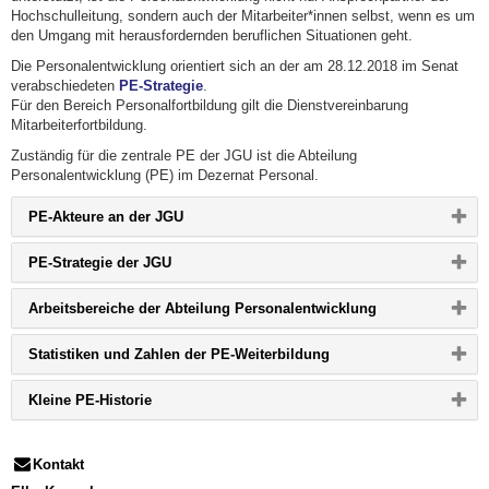
Hochschulleitung, sondern auch der Mitarbeiter*innen selbst, wenn es um
den Umgang mit herausfordernden beruflichen Situationen geht.
Die Personalentwicklung orientiert sich an der am 28.12.2018 im Senat
verabschiedeten
PE-Strategie
.
Für den Bereich Personalfortbildung gilt die Dienstvereinbarung
Mitarbeiterfortbildung.
Zuständig für die zentrale PE der JGU ist die Abteilung
Personalentwicklung (PE) im Dezernat Personal.
Bitte
PE-Akteure an der JGU
Button
klicken,
Bitte
PE-Strategie der JGU
um
Button
Inhalt
klicken,
zu
Bitte
Arbeitsbereiche der Abteilung Personalentwicklung
um
erweitern
Button
Inhalt
bzw.
klicken,
zu
zu
Bitte
Statistiken und Zahlen der PE-Weiterbildung
um
erweitern
reduzieren
Button
Inhalt
bzw.
klicken,
zu
zu
Bitte
Kleine PE-Historie
um
erweitern
reduzieren
Button
Inhalt
bzw.
klicken,
zu
zu
um
erweitern
reduzieren
Inhalt
Kontakt
bzw.
zu
zu