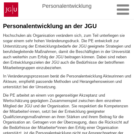
Zum
Johannes
Personalentwicklung
Inhalt
Gutenberg-
springen
Universität
Mainz
Personalentwicklung an der JGU
Hochschulen als Organisation verändern sich, zum Teil unterliegen sie
sogar einem sehr hohen Veränderungsdruck. Die PE entwickelt zur
Unterstützung der Entwicklungsbedarfe der JGU geeignete Strategien und
berufsbegleitende Maßnahmen, damit die Beschäftigten in der Universität
auch weiterhin zum Erfolg der JGU beitragen können. Dabei sind neben
den Entwicklungszielen der JGU auch die Bedürfnisse der betroffenen
Mitarbeitergruppen einzubeziehen.
In Veränderungsprozessen berät die Personalentwicklung Akteurinnen und
Akteure, empfiehlt passende Methoden und Herangehensweisen und
unterstützt bei der Umsetzung.
Die PE arbeitet an einem von gegenseitiger Akzeptanz und
Wertschätzung geprägtem Zusammenspiel zwischen dem einzelnen
Mitglied der JGU und der Organisation. Sie respektiert die Kompetenzen
der Mitarbeiter/-innen, setzt bei der Entwicklung geeigneter
Qualifizierungsmaßnahmen an ihren Stärken und ihrem Beitrag für die
Organisation an. Getragen von der Überzeugung, dass die Rücksicht auf
die Bedürfnisse der Mitarbeiter*innen den Erfolg einer Organisation
unterstützt, ist die Personalentwicklung nicht nur Ansprechpartner der