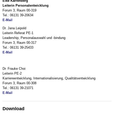
Elke Karrenberg
erweitern
reduzieren
Leiterin Personalentwicklung
bzw.
zu
Forum 3, Raum 00-319
reduzieren
Tel.: 06131 39-20634
E-Mail
Dr. Jana Leipold
Leiterin Referat PE-1
Leadership, Personalauswahl und -bindung
Forum 3, Raum 00-317
Tel.: 06131 39-25433
E-Mail
Dr. Frauke Choi
Leiterin PE-2
Karriereentwicklung, Internationalisierung, Qualitätsentwicklung
Forum 3, Raum 00-308
Tel.: 06131 39-21071
E-Mail
Download